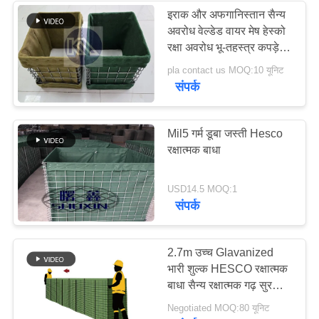
इराक और अफगानिस्तान सैन्य
अवरोध वेल्डेड वायर मेष हेस्को
रक्षा अवरोध भू-तहस्त्र कपड़े के
साथ
pla contact us MOQ:10 यूनिट
संपर्क
Mil5 गर्म डूबा जस्ती Hesco
रक्षात्मक बाधा
USD14.5 MOQ:1
संपर्क
2.7m उच्च Glavanized
भारी शुल्क HESCO रक्षात्मक
बाधा सैन्य रक्षात्मक गढ़ सुरक्षा
दीवार के लिए इस्तेमाल किया
Negotiated MOQ:80 यूनिट