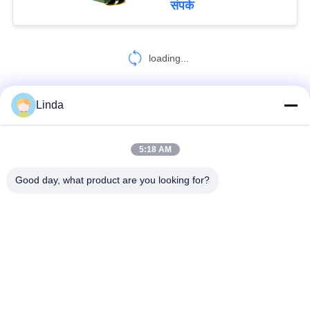
संपर्क
loading...
Linda
हमसे संपर्क करें!
5:18 AM
लोकप्रिय श्रेणियां
सभी
Good day, what product are you looking for?
रक्षात्मक बैरियर
मिलिट्री बैरियर
रक्षात्मक बैरियर बाधाएं
रेत भरने बाधाओं
रेज़र कंटीले तार
सुरक्षा कांटेदार तार