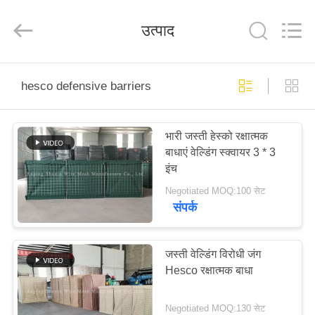
KN
Wire
Mesh
उत्पाद
Co.,
Ltd..
All
Rights
Reserved.
घर
hesco defensive barriers
उत्पादों
भारी जस्ती हेस्को रक्षात्मक
बाधाएं वेल्डिंग स्क्वायर 3 * 3
हमारे
इंच
बारे
Negotiated MOQ:100 सेट
संपर्क
में
फ़ैक्टरी
जस्ती वेल्डिंग विरोधी जंग
Hesco रक्षात्मक बाधा
टूर
Negotiated MOQ:130 सेट