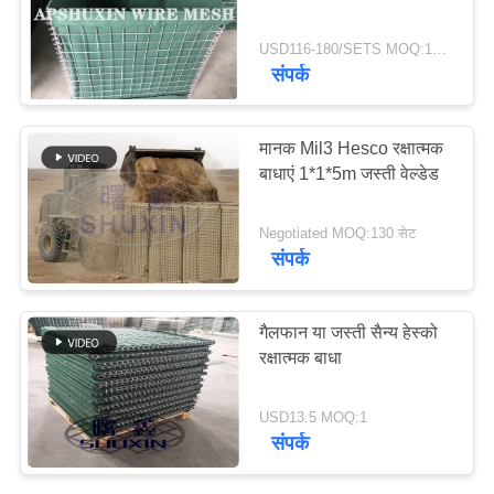
गोपनीयता
USD116-180/SETS MOQ:10000 सेट / सेट प्रति सप्ताह
नीति
संपर्क
मानक Mil3 Hesco रक्षात्मक
बाधाएं 1*1*5m जस्ती वेल्डेड
Negotiated MOQ:130 सेट
संपर्क
गैलफान या जस्ती सैन्य हेस्को
रक्षात्मक बाधा
USD13.5 MOQ:1
संपर्क