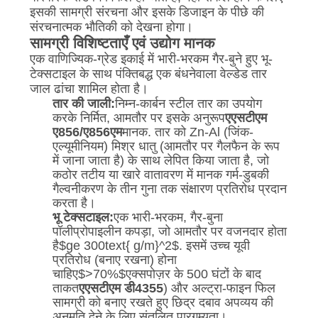
इसकी सामग्री संरचना और इसके डिजाइन के पीछे की
संरचनात्मक भौतिकी को देखना होगा।
सामग्री विशिष्टताएँ एवं उद्योग मानक
एक वाणिज्यिक-ग्रेड इकाई में भारी-भरकम गैर-बुने हुए भू-
टेक्सटाइल के साथ पंक्तिबद्ध एक बंधनेवाला वेल्डेड तार
जाल ढांचा शामिल होता है।
तार की जाली:
निम्न-कार्बन स्टील तार का उपयोग
करके निर्मित, आमतौर पर इसके अनुरूप
एएसटीएम
ए856/ए856एम
मानक. तार को Zn-Al (जिंक-
एल्यूमीनियम) मिश्र धातु (आमतौर पर गैलफैन के रूप
में जाना जाता है) के साथ लेपित किया जाता है, जो
कठोर तटीय या खारे वातावरण में मानक गर्म-डुबकी
गैल्वनीकरण के तीन गुना तक संक्षारण प्रतिरोध प्रदान
करता है।
भू टेक्सटाइल:
एक भारी-भरकम, गैर-बुना
पॉलीप्रोपाइलीन कपड़ा, जो आमतौर पर वजनदार होता
है
$ge 300text{ g/m}^2$
. इसमें उच्च यूवी
प्रतिरोध (बनाए रखना) होना
चाहिए
$>70%$
एक्सपोज़र के 500 घंटों के बाद
ताकत
एएसटीएम डी4355
) और अल्ट्रा-फाइन फिल
सामग्री को बनाए रखते हुए छिद्र दबाव अपव्यय की
अनुमति देने के लिए संतुलित पारगम्यता।