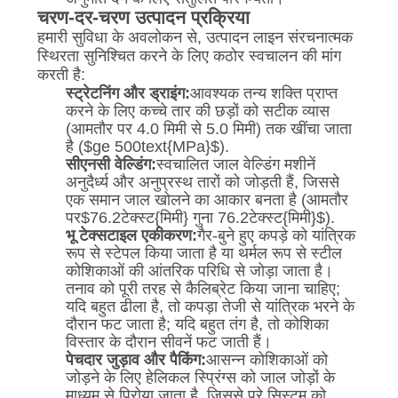
चरण-दर-चरण उत्पादन प्रक्रिया
हमारी सुविधा के अवलोकन से, उत्पादन लाइन संरचनात्मक
स्थिरता सुनिश्चित करने के लिए कठोर स्वचालन की मांग
करती है:
स्ट्रेटनिंग और ड्राइंग:
आवश्यक तन्य शक्ति प्राप्त
करने के लिए कच्चे तार की छड़ों को सटीक व्यास
(आमतौर पर 4.0 मिमी से 5.0 मिमी) तक खींचा जाता
है (
$ge 500text{MPa}$
).
सीएनसी वेल्डिंग:
स्वचालित जाल वेल्डिंग मशीनें
अनुदैर्ध्य और अनुप्रस्थ तारों को जोड़ती हैं, जिससे
एक समान जाल खोलने का आकार बनता है (आमतौर
पर
$76.2टेक्स्ट{मिमी} गुना 76.2टेक्स्ट{मिमी}$
).
भू टेक्सटाइल एकीकरण:
गैर-बुने हुए कपड़े को यांत्रिक
रूप से स्टेपल किया जाता है या थर्मल रूप से स्टील
कोशिकाओं की आंतरिक परिधि से जोड़ा जाता है।
तनाव को पूरी तरह से कैलिब्रेट किया जाना चाहिए;
यदि बहुत ढीला है, तो कपड़ा तेजी से यांत्रिक भरने के
दौरान फट जाता है; यदि बहुत तंग है, तो कोशिका
विस्तार के दौरान सीवनें फट जाती हैं।
पेचदार जुड़ाव और पैकिंग:
आसन्न कोशिकाओं को
जोड़ने के लिए हेलिकल स्प्रिंग्स को जाल जोड़ों के
माध्यम से पिरोया जाता है, जिससे पूरे सिस्टम को