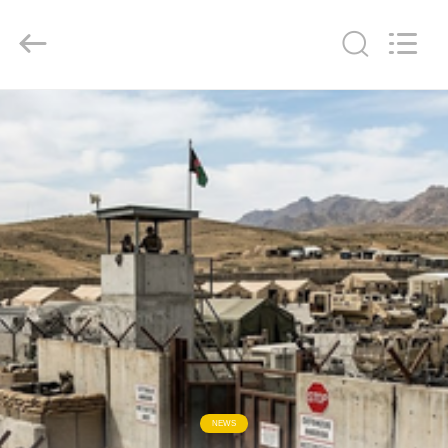
KN
Wire
Mesh
Co.,
Ltd..
All
Rights
Reserved.
घर
उत्पादों
हमारे
बारे
में
फ़ैक्टरी
टूर
NEWS