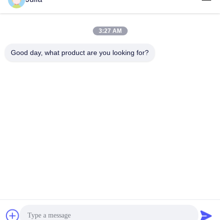
3:27 AM
लोकप्रिय श्रेणियां
सभी
Good day, what product are you looking for?
रक्षात्मक बैरियर
मिलिट्री बैरियर
रक्षात्मक बैरियर बाधाएं
रेत भरने बाधाओं
रेज़र कंटीले तार
सुरक्षा कांटेदार तार
टैंक विरोधी तार
MZP कम दृश्यता तार बाधा
सदस्यता लें