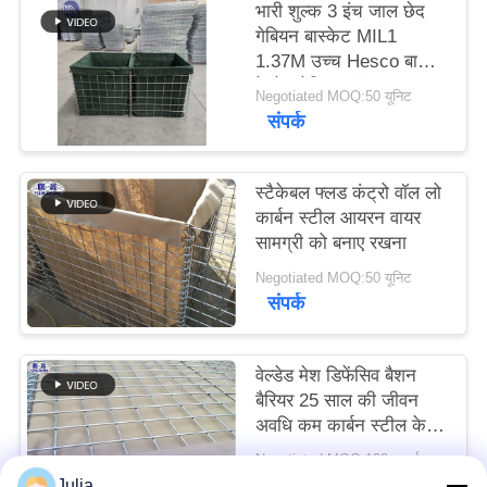
भारी शुल्क 3 इंच जाल छेद
गोपनीयता
गेबियन बास्केट MIL1
नीति
1.37M उच्च Hesco बाधा
वेल्डेड गेबियन बॉक्स भू-
Negotiated MOQ:50 यूनिट
तहस्त्र कपड़े के साथ अस्तर
संपर्क
स्टैकेबल फ्लड कंट्रो वॉल लो
कार्बन स्टील आयरन वायर
सामग्री को बनाए रखना
Negotiated MOQ:50 यूनिट
संपर्क
वेल्डेड मेश डिफेंसिव बैशन
बैरियर 25 साल की जीवन
अवधि कम कार्बन स्टील के
तार
Negotiated MOQ:100 इकाई
संपर्क
Julia