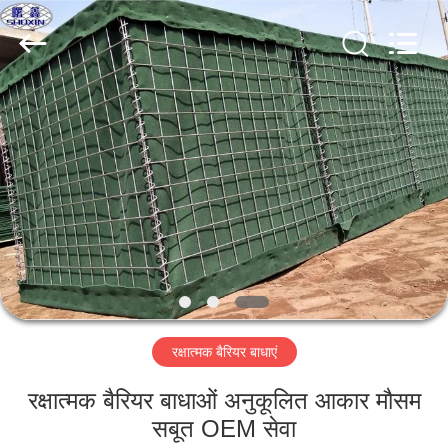
KN
Wire
Mesh
Co.,
Ltd..
All
Rights
Reserved.
घर
उत्पादों
हमारे
बारे
में
रक्षात्मक बैरियर बाधाएं
फ़ैक्टरी
टूर
रक्षात्मक बैरियर बाधाओं अनुकूलित आकार मौसम
सबूत OEM सेवा