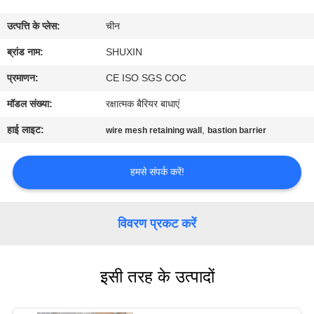
गुणवत्ता
उत्पत्ति के प्लेस:
चीन
नियंत्रण
ब्रांड नाम:
SHUXIN
हमसे
प्रमाणन:
CE ISO SGS COC
संपर्क
मॉडल संख्या:
रक्षात्मक बैरियर बाधाएं
करें
हाई लाइट:
,
wire mesh retaining wall
bastion barrier
समाचार
हमसे संपर्क करें!
उद्धरण
विवरण प्रकट करें
मांगें
इसी तरह के उत्पादों
साइटमैप