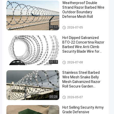
Weatherproof Double
Strand Razor Barbed Wire
Outdoor Boundary
Defense Mesh Roll
रेज़र कंटीले तार
00:53
2026-07-05
Hot Dipped Galvanized
BTO-22 Concertina Razor
Barbed Wire Anti Climb
Security Blade Wire for
Farm Wall Fence Kenya
Market
रेज़र कंटीले तार
00:18
2026-07-08
Stainless Steel Barbed
Wire Mesh Snake Belly
Mesh Galvanized Razor
Roll Secure Garden
Security Barrier
रेज़र कंटीले तार
00:26
2026-05-07
Hot Selling Security Army
Grade Defensive