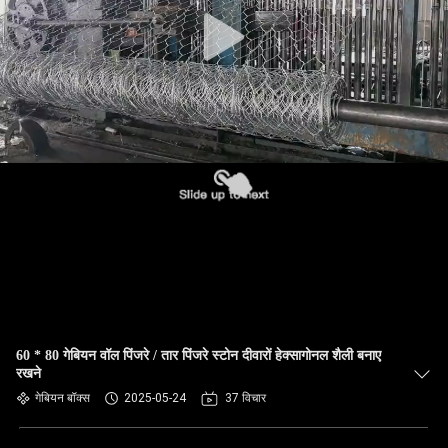
गुणवत्ता
नियंत्रण
हमसे
संपर्क
करें
समाचार
उद्धरण
मांगें
60 * 80 गेबियन वॉल पिंजरे / तार पिंजरे स्टोन दीवारों हेक्सागोनल शैली बनाए
रखने
साइटमैप
गेबियन बॉक्स
2025-05-24
37 विचार