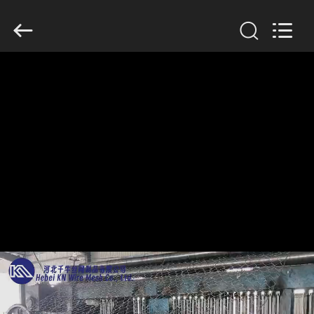
KN
Wire
Mesh
Co.,
Ltd..
All
Rights
Reserved.
घर
उत्पादों
हमारे
बारे
में
फ़ैक्टरी
टूर