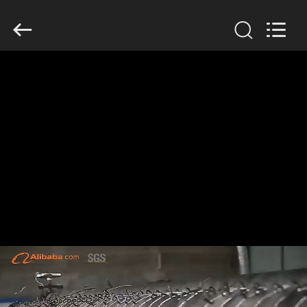
KN
Wire
Mesh
Co.,
Ltd..
All
Rights
Reserved.
घर
उत्पादों
हमारे
बारे
में
फ़ैक्टरी
टूर