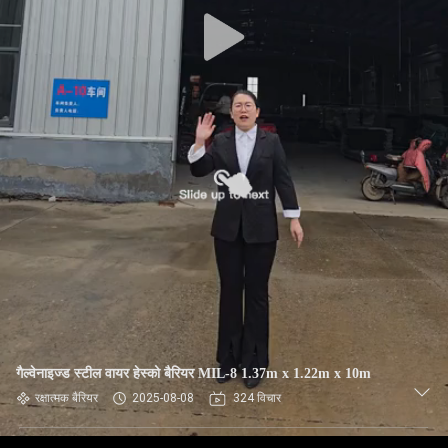
गुणवत्ता
नियंत्रण
हमसे
संपर्क
करें
समाचार
उद्धरण
मांगें
गैल्वेनाइज्ड स्टील वायर हेस्को बैरियर MIL-8 1.37m x 1.22m x 10m
साइटमैप
रक्षात्मक बैरियर
2025-08-08
324 विचार