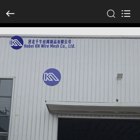
KN
Wire
Mesh
Co.,
Ltd..
All
Rights
Reserved.
घर
उत्पादों
हमारे
बारे
में
फ़ैक्टरी
टूर