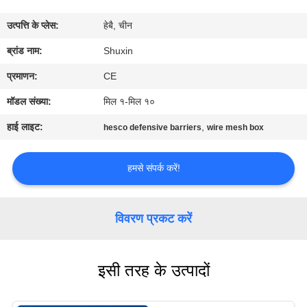
गुणवत्ता
उत्पत्ति के प्लेस:
हेबै, चीन
नियंत्रण
ब्रांड नाम:
Shuxin
हमसे
प्रमाणन:
CE
संपर्क
मॉडल संख्या:
मिल १-मिल १०
करें
हाई लाइट:
,
hesco defensive barriers
wire mesh box
समाचार
हमसे संपर्क करें!
उद्धरण
विवरण प्रकट करें
मांगें
इसी तरह के उत्पादों
साइटमैप