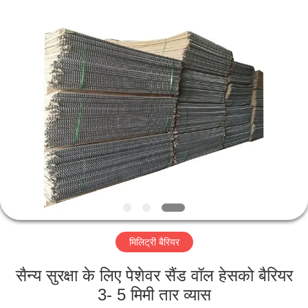
KN
Wire
Mesh
Co.,
Ltd..
All
Rights
Reserved.
घर
उत्पादों
हमारे
बारे
में
मिलिट्री बैरियर
फ़ैक्टरी
टूर
सैन्य सुरक्षा के लिए पेशेवर सैंड वॉल हेसको बैरियर
3- 5 मिमी तार व्यास