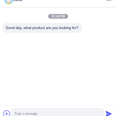
10:18 PM
लोकप्रिय श्रेणियां
सभी
Good day, what product are you looking for?
रक्षात्मक बैरियर
मिलिट्री बैरियर
रक्षात्मक बैरियर बाधाएं
रेत भरने बाधाओं
रेज़र कंटीले तार
सुरक्षा कांटेदार तार
टैंक विरोधी तार
MZP कम दृश्यता तार बाधा
सदस्यता लें