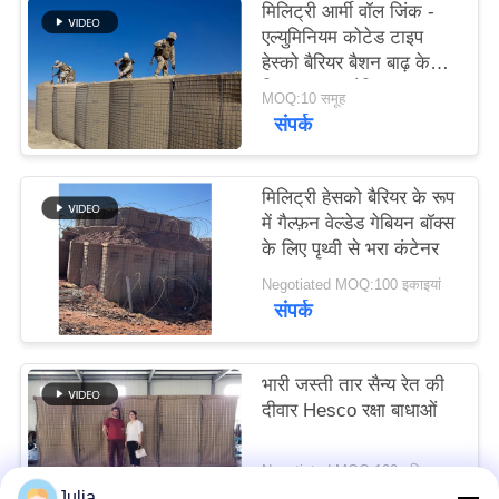
मिलिट्री आर्मी वॉल जिंक -
गोपनीयता
एल्युमिनियम कोटेड टाइप
नीति
हेस्को बैरियर बैशन बाढ़ के
लिए रक्षात्मक बैरियर
MOQ:10 समूह
संपर्क
मिलिट्री हेसको बैरियर के रूप
में गैल्फ़न वेल्डेड गेबियन बॉक्स
के लिए पृथ्वी से भरा कंटेनर
Negotiated MOQ:100 इकाइयां
संपर्क
भारी जस्ती तार सैन्य रेत की
दीवार Hesco रक्षा बाधाओं
Negotiated MOQ:100 यूनिट
संपर्क
Julia