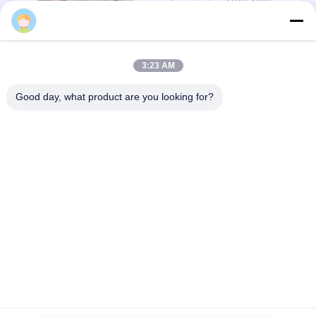
pls contact us MOQ:1000 टुकड़ा
संपर्क
3:23 AM
लोकप्रिय श्रेणियां
सभी
Good day, what product are you looking for?
रक्षात्मक बैरियर
मिलिट्री बैरियर
रक्षात्मक बैरियर बाधाएं
रेत भरने बाधाओं
रेज़र कंटीले तार
सुरक्षा कांटेदार तार
टैंक विरोधी तार
MZP कम दृश्यता तार बाधा
सदस्यता लें