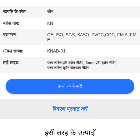
गुणवत्ता
उत्पत्ति के प्लेस:
चीन
नियंत्रण
ब्रांड नाम:
KN
हमसे
प्रमाणन:
CE, ISO, SGS, SASO, PVOC,COC, FM A, FM
E
संपर्क
मॉडल संख्या:
KNAD-01
करें
हाई लाइट:
,
,
उच्च शक्ति एंटी ड्रोन नेटिंग
3mm एंटी ड्रोन नेटिंग
उच्च शक्ति ड्रोन रोकथाम नेटिंग
समाचार
हमसे संपर्क करें!
उद्धरण
मांगें
विवरण प्रकट करें
साइटमैप
इसी तरह के उत्पादों