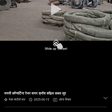
गुणवत्ता
नियंत्रण
हमसे
संपर्क
करें
समाचार
उद्धरण
मांगें
जस्ती कॉन्सर्टिना रेजर वायर क्रॉस कॉइल डबल लूप
साइटमैप
रेज़र कंटीले तार
2025-06-15
499 विचार