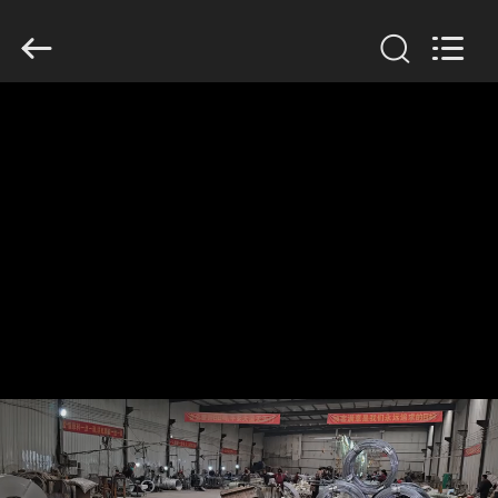
KN
Wire
Mesh
Co.,
Ltd..
All
Rights
Reserved.
घर
उत्पादों
हमारे
बारे
में
फ़ैक्टरी
टूर