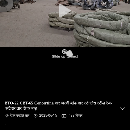
गुणवत्ता
नियंत्रण
हमसे
संपर्क
करें
समाचार
उद्धरण
मांगें
BTO-22 CBT-65 Concertina तार जस्ती ब्लेड तार स्टेनलेस स्टील रेजर
कांटेदार तार दीवार बाड़
साइटमैप
रेज़र कंटीले तार
2025-06-15
499 विचार