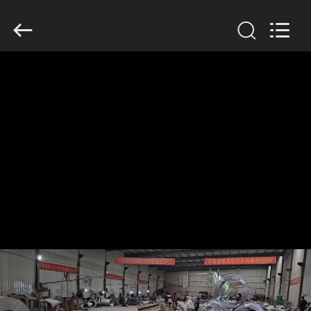
KN
Wire
Mesh
Co.,
Ltd..
All
Rights
Reserved.
घर
उत्पादों
हमारे
बारे
में
फ़ैक्टरी
टूर