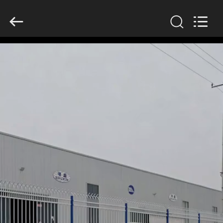
KN
Wire
Mesh
Co.,
Ltd..
All
Rights
Reserved.
घर
उत्पादों
हमारे
बारे
में
फ़ैक्टरी
टूर