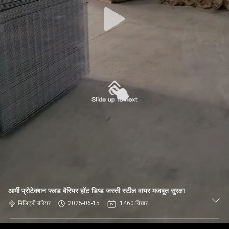
गुणवत्ता
नियंत्रण
हमसे
संपर्क
करें
समाचार
उद्धरण
मांगें
आर्मी प्रोटेक्शन फ्लड बैरियर हॉट डिप्ड जस्ती स्टील वायर मजबूत सुरक्षा
साइटमैप
मिलिट्री बैरियर
2025-06-15
1460 विचार