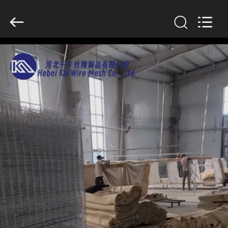
KN
Wire
Mesh
Co.,
Ltd..
All
Rights
Reserved.
घर
उत्पादों
हमारे
बारे
में
फ़ैक्टरी
टूर