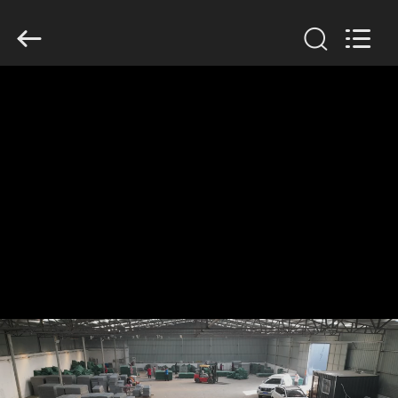
KN
Wire
Mesh
Co.,
Ltd..
All
Rights
Reserved.
घर
उत्पादों
हमारे
बारे
में
फ़ैक्टरी
टूर