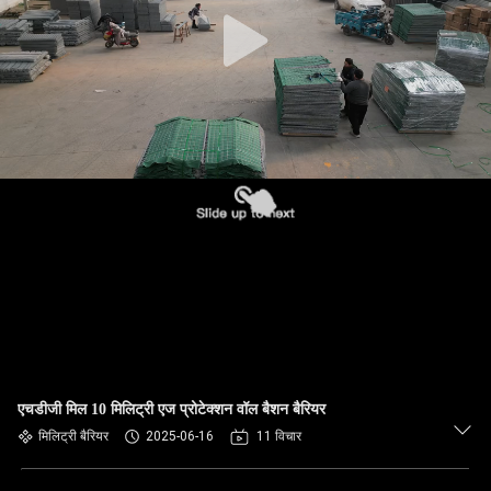
गुणवत्ता
नियंत्रण
हमसे
संपर्क
करें
समाचार
उद्धरण
मांगें
एचडीजी मिल 10 मिलिट्री एज प्रोटेक्शन वॉल बैशन बैरियर
साइटमैप
मिलिट्री बैरियर
2025-06-16
11 विचार